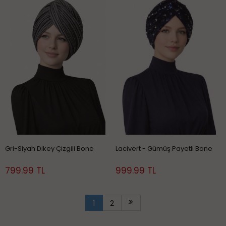
Gri-Siyah Dikey Çizgili Bone
Lacivert - Gümüş Payetli Bone
799.99 TL
999.99 TL
1
2