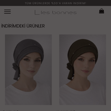
TÜM ÜRÜNLERDE %30'A VARAN İNDİRİM!
Menü
İNDIRIMDEKI ÜRÜNLER