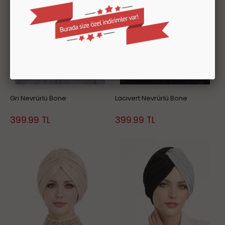
Gri Nevrürlü Bone
Lacivert Nevrürlü Bone
399.99
TL
399.99
TL