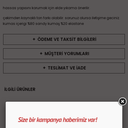
hassas yapısını korumak için elde yıkama önerilir.
çekimden kaynaklı ton farkı olabilir. sorunuz olursa iletişime geciniz.
kumas içerigi %80 sandy kumaş %20 elastane
+
ÖDEME VE TAKSİT BİLGİLERİ
+
MÜŞTERİ YORUMLARI
+
TESLİMAT VE İADE
İLGİLİ ÜRÜNLER