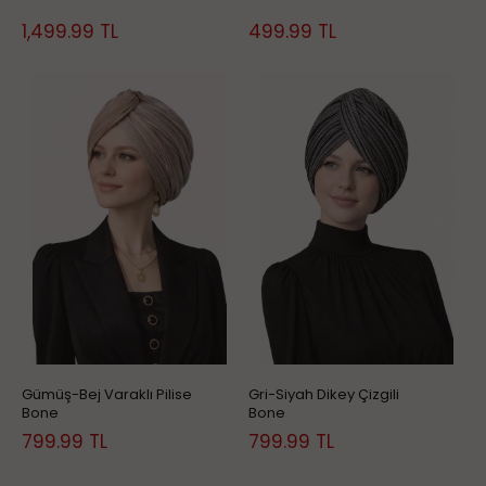
1,499.99
TL
499.99
TL
Gümüş-Bej Varaklı Pilise
Gri-Siyah Dikey Çizgili
Bone
Bone
799.99
TL
799.99
TL