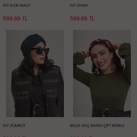
IVY ACIK MAVİ
IVY SİYAH
599.99 TL
599.99 TL
IVY ZÜMRÜT
BELLA SAÇ BANDI ÇİFT RENKLİ