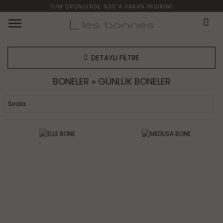
TÜM ÜRÜNLERDE %30'A VARAN İNDİRİM!
Menü
DETAYLI FİLTRE
BONELER
»
GÜNLÜK BONELER