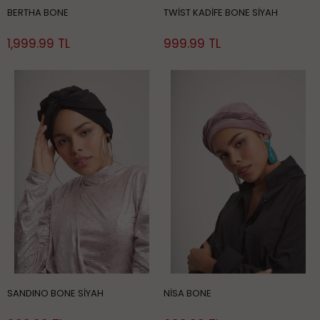
BERTHA BONE
TWİST KADİFE BONE SİYAH
1,999.99 TL
999.99 TL
SANDINO BONE SİYAH
NİSA BONE