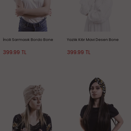
İncili Sarmasık Bordo Bone
Yazlık Kıtır Mavi Desen Bone
399.99 TL
399.99 TL