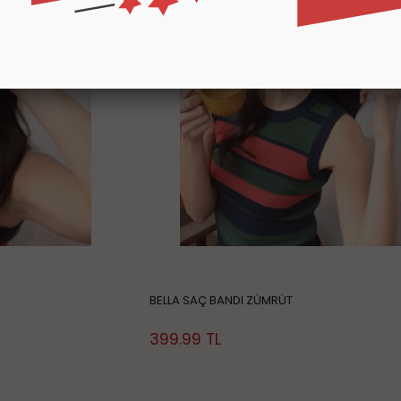
BELLA SAÇ BANDI ZÜMRÜT
399.99
TL