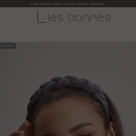
TÜM ÜRÜNLERDE %30'A VARAN İNDİRİM!
TSİZ KARGO