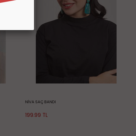
NİVA SAÇ BANDI
199.99
TL