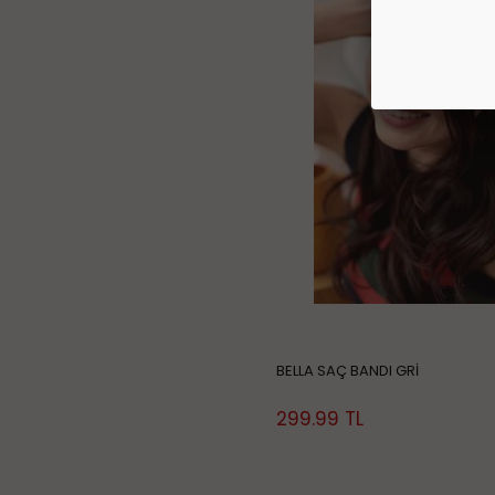
BELLA SAÇ BANDI GRİ
299.99
TL