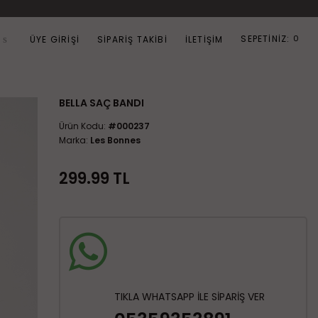
SEPETİNİZ:
0
ÜYE GIRIŞI
SIPARIŞ TAKIBI
İLETIŞIM
Ara
BELLA SAÇ BANDI
Ürün Kodu:
#000237
Marka:
Les Bonnes
299.99
TL
TIKLA WHATSAPP İLE SİPARİŞ VER