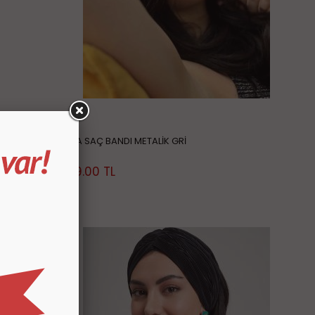
BELLA SAÇ BANDI METALİK GRİ
349.00
TL