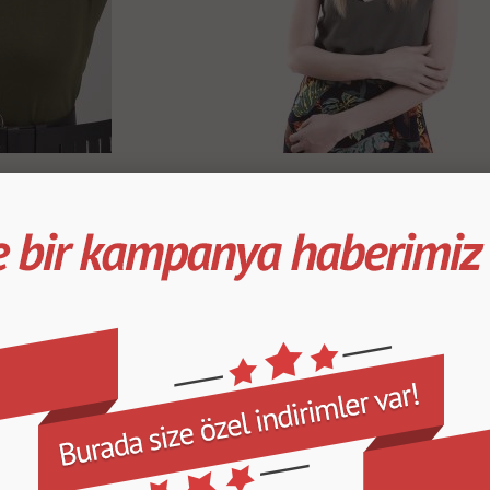
Ola Saç Bandı
499.99
TL