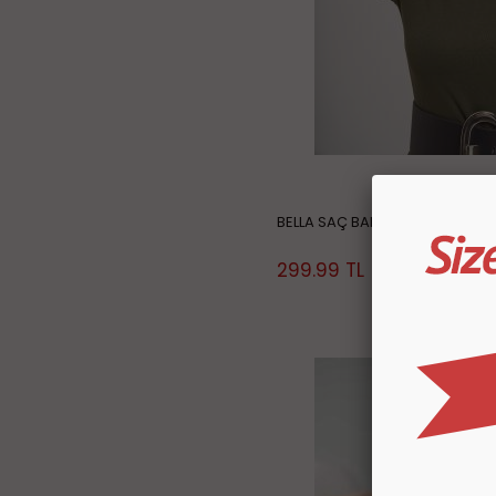
BELLA SAÇ BANDI ÇİFT RENKLİ
299.99
TL